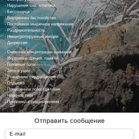
Нарушения сна, аппетита
Бессонница
Внутреннее беспокойство
Постоянное мышечное напряжение
Раздражительность
Неконтролируемые эмоции
Депрессия
Cнижение концентрации внимания
Ухудшение зрения, памяти
Головные боли
Звон в ушах
Учащённое сердцебиение
Отдышка
Повышенное потоотделение
Нервные тики
Проблемы с пищеварением
Отправить сообщение